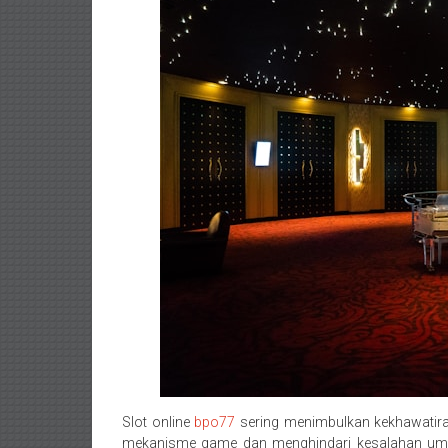
Slot online
bpo77
sering menimbulkan kekhawatir
mekanisme game dan menghindari kesalahan umum 