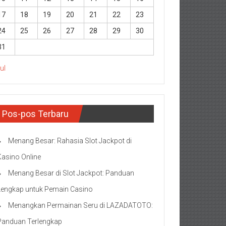
17
18
19
20
21
22
23
24
25
26
27
28
29
30
31
Jul
Pos-pos Terbaru
Menang Besar: Rahasia Slot Jackpot di
Kasino Online
Menang Besar di Slot Jackpot: Panduan
Lengkap untuk Pemain Casino
Menangkan Permainan Seru di LAZADATOTO:
Panduan Terlengkap