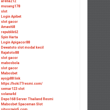
arena212
musang178
slot
Login Apibet
slot gacor
Amavi68
republik62
Spin Harta
Login Apigacor88
Dewatoto slot modal kecil
Rajatoto88
slot gacor
mabosbola
slot gacor
Mabosbet
ayojp88 link
https://hoki77resmi.com/
semar123 slot
solana4d
Depo168 Server Thailand Resmi
Mabosbet Spaceman Slot
situsrpvip5.com