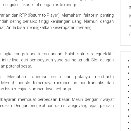
engidentifikasi slot dengan risiko tinggi.
i varian dan RTP (Return to Player). Memahami faktor ini penting
ndah sering berisiko tinggi kehilangan uang. Namun, dengan
anfaat, Anda bisa meningkatkan kesempatan menang.
ngkatkan peluang kemenangan. Salah satu strategi efektif
ni terlihat dari pembayaran yang sering terjadi. Slot dengan
an potensi besar.
ting. Memahami operasi mesin dan polanya membantu
. Memilih judi slot terpercaya memberi jaminan transaksi dan
an bisa menjadi sumber daya berharga.
pembayaran membuat perbedaan besar. Mesin dengan riwayat
celah. Dengan pengetahuan dan strategi yang tepat, pemain