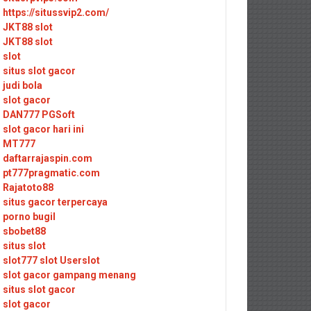
https://situssvip2.com/
JKT88 slot
JKT88 slot
slot
situs slot gacor
judi bola
slot gacor
DAN777 PGSoft
slot gacor hari ini
MT777
daftarrajaspin.com
pt777pragmatic.com
Rajatoto88
situs gacor terpercaya
porno bugil
sbobet88
situs slot
slot777 slot Userslot
slot gacor gampang menang
situs slot gacor
slot gacor