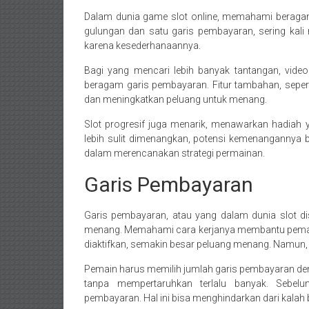
Dalam dunia game slot online, memahami beragam va
gulungan dan satu garis pembayaran, sering kali
karena kesederhanaannya.
Bagi yang mencari lebih banyak tantangan, video
beragam garis pembayaran. Fitur tambahan, seper
dan meningkatkan peluang untuk menang.
Slot progresif juga menarik, menawarkan hadiah
lebih sulit dimenangkan, potensi kemenangannya b
dalam merencanakan strategi permainan.
Garis Pembayaran
Garis pembayaran, atau yang dalam dunia slot d
menang. Memahami cara kerjanya membantu pemain
diaktifkan, semakin besar peluang menang. Namun, a
Pemain harus memilih jumlah garis pembayaran den
tanpa mempertaruhkan terlalu banyak. Sebelu
pembayaran. Hal ini bisa menghindarkan dari kalah 