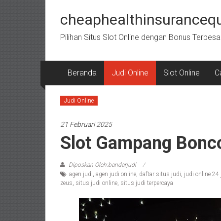
Lompat
ke
cheaphealthinsurancequ
konten
Pilihan Situs Slot Online dengan Bonus Terbesa
Beranda
Judi Online
Slot Online
C
Judi Online
21 Februari 2025
Slot Gampang Boncos
Diposkan Oleh:bandarjudi
agen judi
,
agen judi online
,
daftar situs judi
,
judi online 24
zeus
,
situs judi online
,
situs judi terpercaya