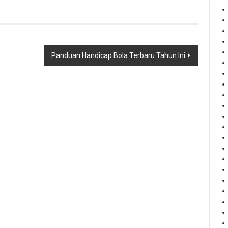
Panduan Handicap Bola Terbaru Tahun Ini