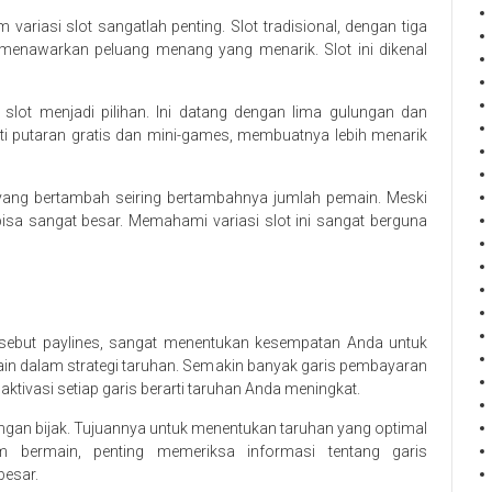
riasi slot sangatlah penting. Slot tradisional, dengan tiga
 menawarkan peluang menang yang menarik. Slot ini dikenal
 slot menjadi pilihan. Ini datang dengan lima gulungan dan
ti putaran gratis dan mini-games, membuatnya lebih menarik
 yang bertambah seiring bertambahnya jumlah pemain. Meski
isa sangat besar. Memahami variasi slot ini sangat berguna
isebut paylines, sangat menentukan kesempatan Anda untuk
 dalam strategi taruhan. Semakin banyak garis pembayaran
ktivasi setiap garis berarti taruhan Anda meningkat.
gan bijak. Tujuannya untuk menentukan taruhan yang optimal
m bermain, penting memeriksa informasi tentang garis
besar.