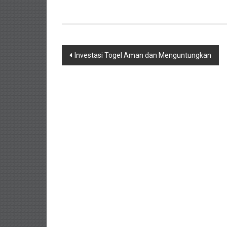
Navigasi
Investasi Togel Aman dan Menguntungkan
pos