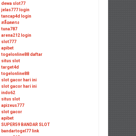
dewa slot77
jelas777 login
tancap4d login
สล็อตตรง
tuna787
arena212 login
slot777
apibet
togelonline88 daftar
situs slot
target4d
togelonline88
slot gacor hari ini
slot gacor hari ini
indo62
situs slot
apizeus777
slot gacor
apibet
SUPER59 BANDAR SLOT
bandartogel77 link