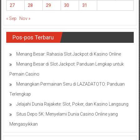
27
28
29
30
31
« Sep
Nov »
Pos-pos Terbaru
Menang Besar: Rahasia Slot Jackpot di Kasino Online
Menang Besar di Slot Jackpot: Panduan Lengkap untuk
Pemain Casino
Menangkan Permainan Seru di LAZADATOTO: Panduan
Terlengkap
Jelajahi Dunia Rajakete: Slot, Poker, dan Kasino Langsung
Situs Depo 5K: Menyelami Dunia Casino Online yang
Mengasyikkan