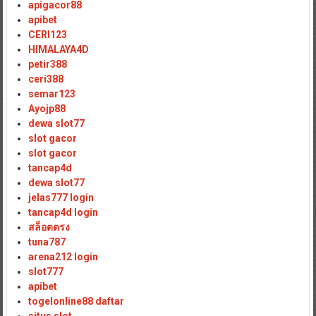
apigacor88
apibet
CERI123
HIMALAYA4D
petir388
ceri388
semar123
Ayojp88
dewa slot77
slot gacor
slot gacor
tancap4d
dewa slot77
jelas777 login
tancap4d login
สล็อตตรง
tuna787
arena212 login
slot777
apibet
togelonline88 daftar