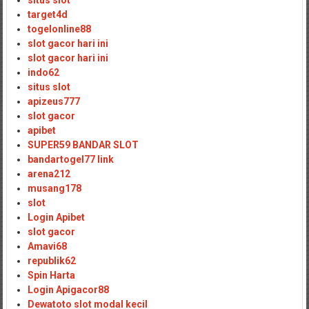
situs slot
target4d
togelonline88
slot gacor hari ini
slot gacor hari ini
indo62
situs slot
apizeus777
slot gacor
apibet
SUPER59 BANDAR SLOT
bandartogel77 link
arena212
musang178
slot
Login Apibet
slot gacor
Amavi68
republik62
Spin Harta
Login Apigacor88
Dewatoto slot modal kecil