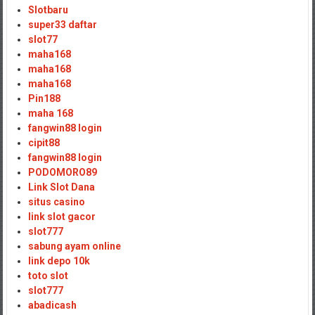
Slotbaru
super33 daftar
slot77
maha168
maha168
maha168
Pin188
maha 168
fangwin88 login
cipit88
fangwin88 login
PODOMORO89
Link Slot Dana
situs casino
link slot gacor
slot777
sabung ayam online
link depo 10k
toto slot
slot777
abadicash