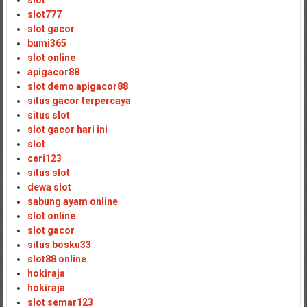
slot
slot777
slot gacor
bumi365
slot online
apigacor88
slot demo apigacor88
situs gacor terpercaya
situs slot
slot gacor hari ini
slot
ceri123
situs slot
dewa slot
sabung ayam online
slot online
slot gacor
situs bosku33
slot88 online
hokiraja
hokiraja
slot semar123