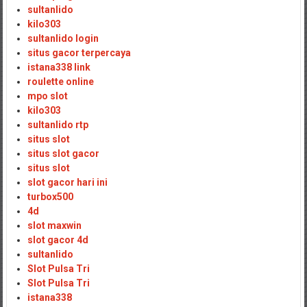
sultanlido
kilo303
sultanlido login
situs gacor terpercaya
istana338 link
roulette online
mpo slot
kilo303
sultanlido rtp
situs slot
situs slot gacor
situs slot
slot gacor hari ini
turbox500
4d
slot maxwin
slot gacor 4d
sultanlido
Slot Pulsa Tri
Slot Pulsa Tri
istana338