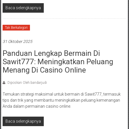
Baca selengkapnya
Tak Berkategori
31 Oktober 2025
Panduan Lengkap Bermain Di
Sawit777: Meningkatkan Peluang
Menang Di Casino Online
Diposkan Oleh:bandarjudi
Temukan strategi maksimal untuk bermain di Sawit777, termasuk
tips dan trik yang membantu meningkatkan peluang kemenangan
Anda dalam permainan casino online.
Baca selengkapnya