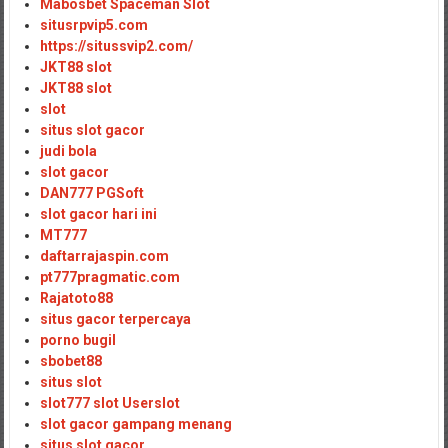
Mabosbet Spaceman Slot
situsrpvip5.com
https://situssvip2.com/
JKT88 slot
JKT88 slot
slot
situs slot gacor
judi bola
slot gacor
DAN777 PGSoft
slot gacor hari ini
MT777
daftarrajaspin.com
pt777pragmatic.com
Rajatoto88
situs gacor terpercaya
porno bugil
sbobet88
situs slot
slot777 slot Userslot
slot gacor gampang menang
situs slot gacor