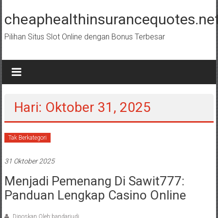
Lompat
ke
cheaphealthinsurancequotes.ne
konten
Pilihan Situs Slot Online dengan Bonus Terbesar
Hari: Oktober 31, 2025
Tak Berkategori
31 Oktober 2025
Menjadi Pemenang Di Sawit777:
Panduan Lengkap Casino Online
Diposkan Oleh:bandarjudi