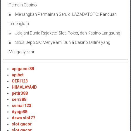
Pemain Casino
Menangkan Permainan Seru di LAZADATOTO: Panduan
Terlengkap
Jelajahi Dunia Rajakete: Slot, Poker, dan Kasino Langsung
Situs Depo 5K: Menyelami Dunia Casino Online yang
Mengasyikkan
apigacor88
apibet
CERI123
HIMALAYA4D
petir388
ceri388
semar123
Ayojp88
dewa slot77
slot gacor
slot gacor