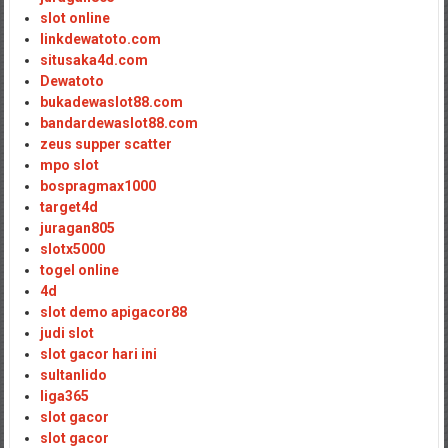
slot online
linkdewatoto.com
situsaka4d.com
Dewatoto
bukadewaslot88.com
bandardewaslot88.com
zeus supper scatter
mpo slot
bospragmax1000
target4d
juragan805
slotx5000
togel online
4d
slot demo apigacor88
judi slot
slot gacor hari ini
sultanlido
liga365
slot gacor
slot gacor