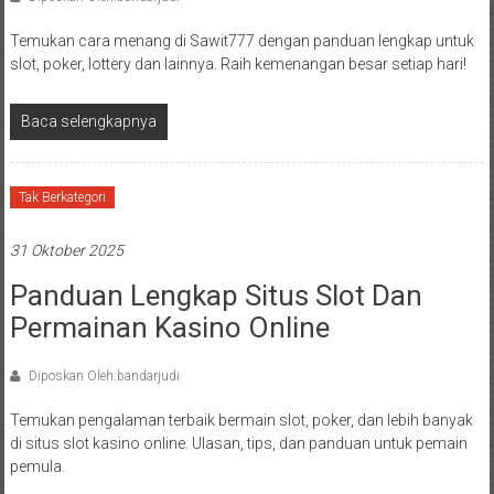
Temukan cara menang di Sawit777 dengan panduan lengkap untuk
slot, poker, lottery dan lainnya. Raih kemenangan besar setiap hari!
Baca selengkapnya
Tak Berkategori
31 Oktober 2025
Panduan Lengkap Situs Slot Dan
Permainan Kasino Online
Diposkan Oleh:bandarjudi
Temukan pengalaman terbaik bermain slot, poker, dan lebih banyak
di situs slot kasino online. Ulasan, tips, dan panduan untuk pemain
pemula.