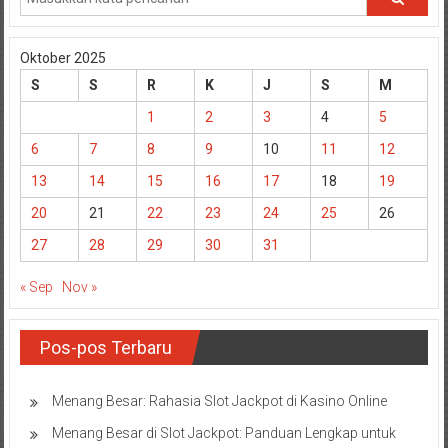
Oktober 2025
S
S
R
K
J
S
M
1
2
3
4
5
6
7
8
9
10
11
12
13
14
15
16
17
18
19
20
21
22
23
24
25
26
27
28
29
30
31
« Sep
Nov »
Pos-pos Terbaru
Menang Besar: Rahasia Slot Jackpot di Kasino Online
Menang Besar di Slot Jackpot: Panduan Lengkap untuk