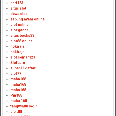
ceri123
situs slot
dewa slot
sabung ayam online
slot online
slot gacor
situs bosku33
slot88 online
hokiraja
hokiraja
slot semar123
Slotbaru
super33 daftar
slot77
maha168
maha168
maha168
Pin188
maha 168
fangwin88 login
cipit88