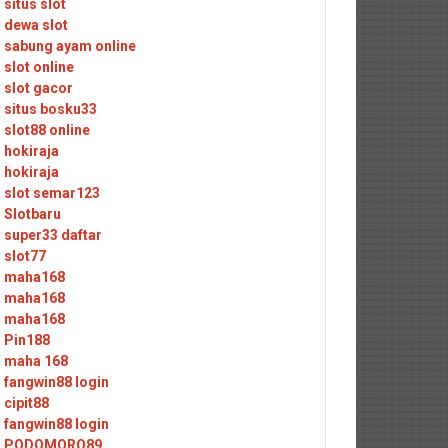
situs slot
dewa slot
sabung ayam online
slot online
slot gacor
situs bosku33
slot88 online
hokiraja
hokiraja
slot semar123
Slotbaru
super33 daftar
slot77
maha168
maha168
maha168
Pin188
maha 168
fangwin88 login
cipit88
fangwin88 login
PODOMORO89