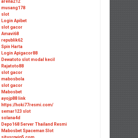
arena212
musang178
slot
Login Apibet
slot gacor
Amavi68
republik62
Spin Harta
Login Apigacor88
Dewatoto slot modal kecil
Rajatoto88
slot gacor
mabosbola
slot gacor
Mabosbet
ayojp88 link
https://hoki77resmi.com/
semar123 slot
solana4d
Depo168 Server Thailand Resmi
Mabosbet Spaceman Slot
situsrpvip5.com