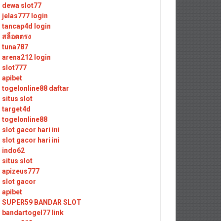
dewa slot77
jelas777 login
tancap4d login
สล็อตตรง
tuna787
arena212 login
slot777
apibet
togelonline88 daftar
situs slot
target4d
togelonline88
slot gacor hari ini
slot gacor hari ini
indo62
situs slot
apizeus777
slot gacor
apibet
SUPER59 BANDAR SLOT
bandartogel77 link