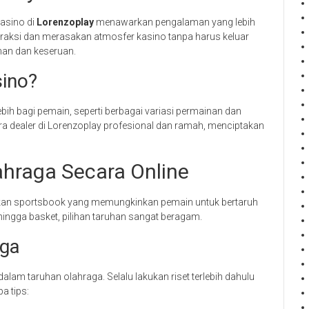
casino di
Lorenzoplay
menawarkan pengalaman yang lebih
eraksi dan merasakan atmosfer kasino tanpa harus keluar
nan dan keseruan.
ino?
ebih bagi pemain, seperti berbagai variasi permainan dan
ra dealer di Lorenzoplay profesional dan ramah, menciptakan
ahraga Secara Online
an sportsbook yang memungkinkan pemain untuk bertaruh
hingga basket, pilihan taruhan sangat beragam.
aga
lam taruhan olahraga. Selalu lakukan riset terlebih dahulu
a tips: