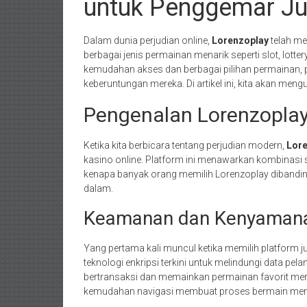
untuk Penggemar Jud
Dalam dunia perjudian online,
Lorenzoplay
telah me
berbagai jenis permainan menarik seperti slot, lotte
kemudahan akses dan berbagai pilihan permainan, 
keberuntungan mereka. Di artikel ini, kita akan men
Pengenalan Lorenzopla
Ketika kita berbicara tentang perjudian modern,
Lor
kasino online. Platform ini menawarkan kombinas
kenapa banyak orang memilih Lorenzoplay dibandin
dalam.
Keamanan dan Kenyaman
Yang pertama kali muncul ketika memilih platform 
teknologi enkripsi terkini untuk melindungi data pe
bertransaksi dan memainkan permainan favorit mer
kemudahan navigasi membuat proses bermain menj