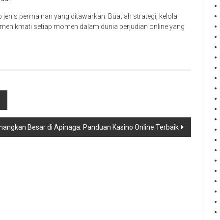
enis permainan yang ditawarkan. Buatlah strategi, kelola
k menikmati setiap momen dalam dunia perjudian online yang
angkan Besar di Apinaga: Panduan Kasino Online Terbaik