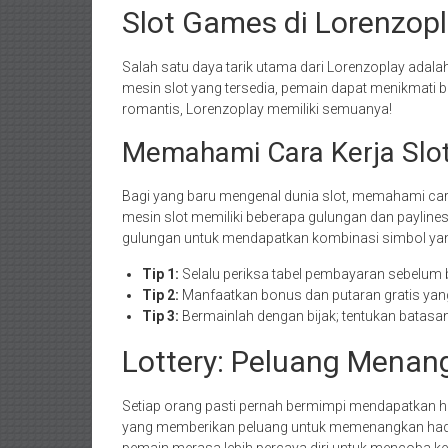
Slot Games di Lorenzop
Salah satu daya tarik utama dari Lorenzoplay adalah
mesin slot yang tersedia, pemain dapat menikmati b
romantis, Lorenzoplay memiliki semuanya!
Memahami Cara Kerja Slo
Bagi yang baru mengenal dunia slot, memahami car
mesin slot memiliki beberapa gulungan dan paylin
gulungan untuk mendapatkan kombinasi simbol ya
Tip 1:
Selalu periksa tabel pembayaran sebelu
Tip 2:
Manfaatkan bonus dan putaran gratis yang
Tip 3:
Bermainlah dengan bijak; tentukan batasan
Lottery: Peluang Menan
Setiap orang pasti pernah bermimpi mendapatkan ha
yang memberikan peluang untuk memenangkan hadiah