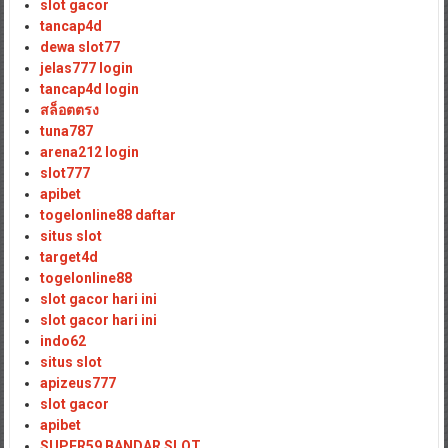
slot gacor
tancap4d
dewa slot77
jelas777 login
tancap4d login
สล็อตตรง
tuna787
arena212 login
slot777
apibet
togelonline88 daftar
situs slot
target4d
togelonline88
slot gacor hari ini
slot gacor hari ini
indo62
situs slot
apizeus777
slot gacor
apibet
SUPER59 BANDAR SLOT