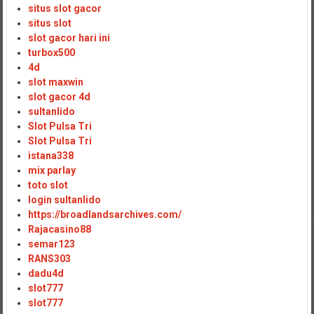
situs slot gacor
situs slot
slot gacor hari ini
turbox500
4d
slot maxwin
slot gacor 4d
sultanlido
Slot Pulsa Tri
Slot Pulsa Tri
istana338
mix parlay
toto slot
login sultanlido
https://broadlandsarchives.com/
Rajacasino88
semar123
RANS303
dadu4d
slot777
slot777