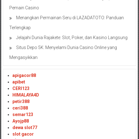
Pemain Casino
Menangkan Permainan Seru di LAZADATOTO: Panduan
Terlengkap
Jelajahi Dunia Rajakete: Slot, Poker, dan Kasino Langsung
Situs Depo 5K: Menyelami Dunia Casino Online yang
Mengasyikkan
apigacor88
apibet
CERI123
HIMALAYA4D
petir388
ceri388
semar123
Ayojp88
dewa slot77
slot gacor