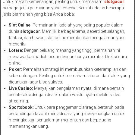
Untuk meraih kemenangan, penting untuk memahami
slotgacor
berbagai jenis permainan yang tersedia. Berikut adalah beberapa
jenis permainan yang bisa Anda coba:
Slot Online:
Permainan ini adalah yang paling populer dalam
dunia
slotgacor
. Memiliki berbagai tema, seperti petualangan,
fantasi, dan hewan, slot online memberikan pengalaman yang
menarik.
Lotere:
Dengan peluang menang yang tinggi, permainan ini
menawarkan hadiah besar dengan hanya membeli tiket secara
online.
Poker:
Permainan strategi ini membutuhkan keterampilan dan
keberuntungan. Penting untuk memahami aturan dan taktik yang
digunakan agar bisa sukses.
Live Casino:
Menyajikan pengalaman nyata, di mana pemain
berinteraksi dengan dealer dalam waktu nyata melalui video
streaming.
Sportsbook:
Untuk para penggemar olahraga, bertaruh pada
pertandingan favorit menjadi cara yang menyenangkan untuk
meningkatkan pengalaman menonton dan berpeluang
memenangkan uang.