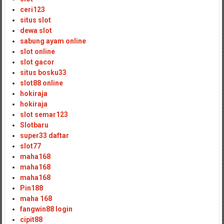
ceri123
situs slot
dewa slot
sabung ayam online
slot online
slot gacor
situs bosku33
slot88 online
hokiraja
hokiraja
slot semar123
Slotbaru
super33 daftar
slot77
maha168
maha168
maha168
Pin188
maha 168
fangwin88 login
cipit88