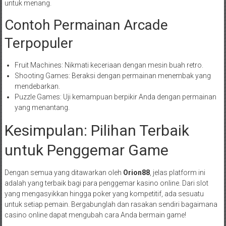
untuk menang.
Contoh Permainan Arcade
Terpopuler
Fruit Machines: Nikmati keceriaan dengan mesin buah retro.
Shooting Games: Beraksi dengan permainan menembak yang
mendebarkan.
Puzzle Games: Uji kemampuan berpikir Anda dengan permainan
yang menantang.
Kesimpulan: Pilihan Terbaik
untuk Penggemar Game
Dengan semua yang ditawarkan oleh
Orion88
, jelas platform ini
adalah yang terbaik bagi para penggemar kasino online. Dari slot
yang mengasyikkan hingga poker yang kompetitif, ada sesuatu
untuk setiap pemain. Bergabunglah dan rasakan sendiri bagaimana
casino online dapat mengubah cara Anda bermain game!