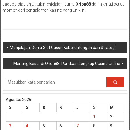
Jadi, bersiaplah untuk menjelajahi dunia
Orion88
dan nikmati setiap
momen dari pengalaman kasino yang unik ini!
Navigasi
Menjelajahi Dunia Slot Gacor: Keberuntungan dan Strategi
pos
Menang Besar di Orion88: Panduan Lengkap Casino Online
Agustus 2026
S
S
R
K
J
S
M
1
2
3
4
5
6
7
8
9