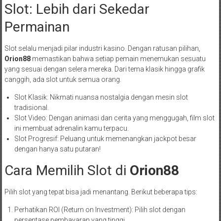
Slot: Lebih dari Sekedar
Permainan
Slot selalu menjadi pilar industri kasino. Dengan ratusan pilihan,
Orion88
memastikan bahwa setiap pemain menemukan sesuatu
yang sesuai dengan selera mereka. Dari tema klasik hingga grafik
canggih, ada slot untuk semua orang.
Slot Klasik: Nikmati nuansa nostalgia dengan mesin slot
tradisional.
Slot Video: Dengan animasi dan cerita yang menggugah, film slot
ini membuat adrenalin kamu terpacu.
Slot Progresif: Peluang untuk memenangkan jackpot besar
dengan hanya satu putaran!
Cara Memilih Slot di
Orion88
Pilih slot yang tepat bisa jadi menantang. Berikut beberapa tips:
Perhatikan ROI (Return on Investment): Pilih slot dengan
persentase pembayaran yang tinggi.