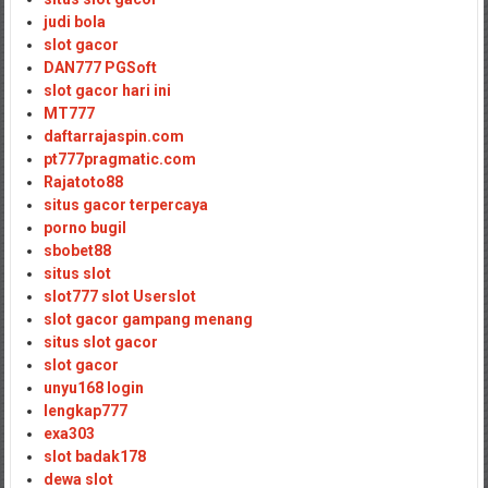
judi bola
slot gacor
DAN777 PGSoft
slot gacor hari ini
MT777
daftarrajaspin.com
pt777pragmatic.com
Rajatoto88
situs gacor terpercaya
porno bugil
sbobet88
situs slot
slot777 slot Userslot
slot gacor gampang menang
situs slot gacor
slot gacor
unyu168 login
lengkap777
exa303
slot badak178
dewa slot