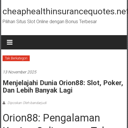
Lompat
ke
cheaphealthinsurancequotes.ne
konten
Pilihan Situs Slot Online dengan Bonus Terbesar
Tak Berkategori
13 November 2025
Menjelajahi Dunia Orion88: Slot, Poker,
Dan Lebih Banyak Lagi
Diposkan Oleh:bandarjudi
Orion88: Pengalaman