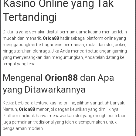
Kasino Online yang Tak
Tertandingi
Di dunia yang semakin digital, bermain game kasino menjadi lebih
mudah dan menarik.
Orion88
hadir sebagai platform online yang
menggabungkan berbagai jenis permainan, mulai dari slot, poker,
hingga taruhan olahraga. Jika Anda mencari petualangan gaming
yang menyenangkan dan menguntungkan, Anda telah datang ke
tempat yang tepat.
Mengenal
Orion88
dan Apa
yang Ditawarkannya
Ketika berbicara tentang kasino online, pilihan sangatlah banyak.
Namun,
Orion88
menonjol dengan keunikan yang dimilikinya.
Platform ini tidak hanya menawarkan slot yang menghibur tetapi
juga permainan tradisional yang telah disempurnakan untuk
pengalaman modern.