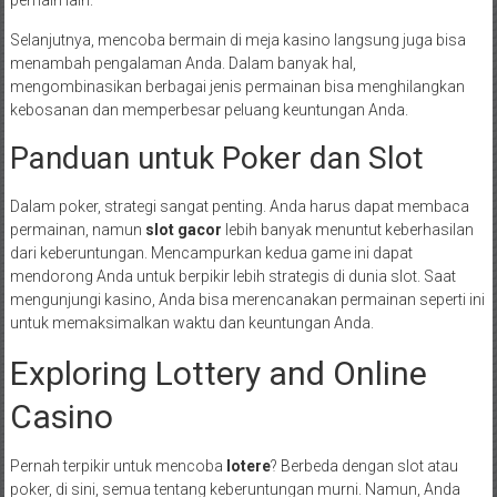
pemain lain.
Selanjutnya, mencoba bermain di meja kasino langsung juga bisa
menambah pengalaman Anda. Dalam banyak hal,
mengombinasikan berbagai jenis permainan bisa menghilangkan
kebosanan dan memperbesar peluang keuntungan Anda.
Panduan untuk Poker dan Slot
Dalam poker, strategi sangat penting. Anda harus dapat membaca
permainan, namun
slot gacor
lebih banyak menuntut keberhasilan
dari keberuntungan. Mencampurkan kedua game ini dapat
mendorong Anda untuk berpikir lebih strategis di dunia slot. Saat
mengunjungi kasino, Anda bisa merencanakan permainan seperti ini
untuk memaksimalkan waktu dan keuntungan Anda.
Exploring Lottery and Online
Casino
Pernah terpikir untuk mencoba
lotere
? Berbeda dengan slot atau
poker, di sini, semua tentang keberuntungan murni. Namun, Anda