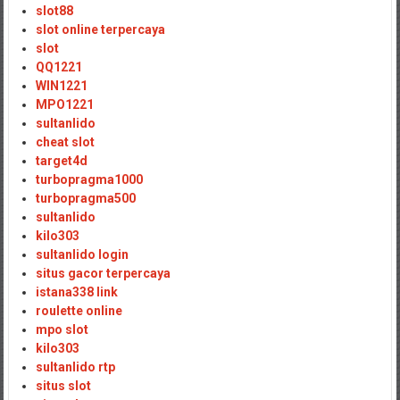
slot88
slot online terpercaya
slot
QQ1221
WIN1221
MPO1221
sultanlido
cheat slot
target4d
turbopragma1000
turbopragma500
sultanlido
kilo303
sultanlido login
situs gacor terpercaya
istana338 link
roulette online
mpo slot
kilo303
sultanlido rtp
situs slot