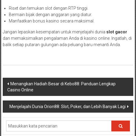
Riset dan temukan slot dengan RTP tinggi.
Bermain bijak dengan anggaran yang diatur.
Manfaatkan bonus kasino secara maksimal.
Jangan lepaskan kesempatan untuk menjelajahi dunia
slot gacor
dan memaksimalkan pengalaman Anda di kasino online. Ingatlah, di
balik setiap putaran gulungan ada peluang baru menanti Anda.
Navigasi
Menangkan Hadiah Besar di Kebo88: Panduan Lengkap
Casino Online
pos
Menjelajahi Dunia Orion88: Slot, Poker, dan Lebih Banyak Lagi