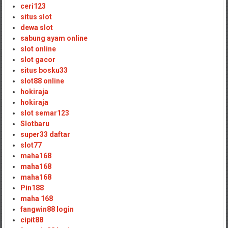
ceri123
situs slot
dewa slot
sabung ayam online
slot online
slot gacor
situs bosku33
slot88 online
hokiraja
hokiraja
slot semar123
Slotbaru
super33 daftar
slot77
maha168
maha168
maha168
Pin188
maha 168
fangwin88 login
cipit88