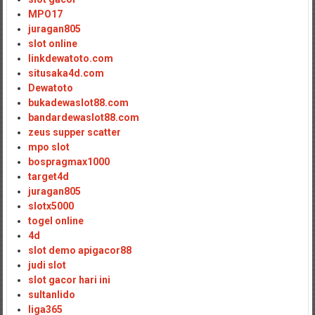
MPO17
juragan805
slot online
linkdewatoto.com
situsaka4d.com
Dewatoto
bukadewaslot88.com
bandardewaslot88.com
zeus supper scatter
mpo slot
bospragmax1000
target4d
juragan805
slotx5000
togel online
4d
slot demo apigacor88
judi slot
slot gacor hari ini
sultanlido
liga365