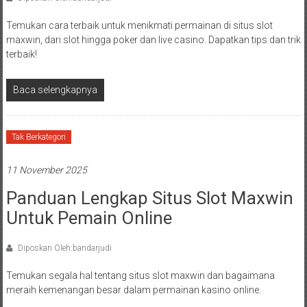
Temukan cara terbaik untuk menikmati permainan di situs slot
maxwin, dari slot hingga poker dan live casino. Dapatkan tips dan trik
terbaik!
Baca selengkapnya
Tak Berkategori
11 November 2025
Panduan Lengkap Situs Slot Maxwin
Untuk Pemain Online
Diposkan Oleh:bandarjudi
Temukan segala hal tentang situs slot maxwin dan bagaimana
meraih kemenangan besar dalam permainan kasino online.