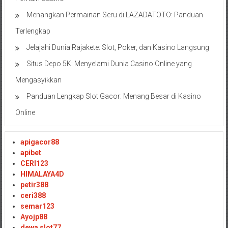
Menangkan Permainan Seru di LAZADATOTO: Panduan
Terlengkap
Jelajahi Dunia Rajakete: Slot, Poker, dan Kasino Langsung
Situs Depo 5K: Menyelami Dunia Casino Online yang
Mengasyikkan
Panduan Lengkap Slot Gacor: Menang Besar di Kasino
Online
apigacor88
apibet
CERI123
HIMALAYA4D
petir388
ceri388
semar123
Ayojp88
dewa slot77