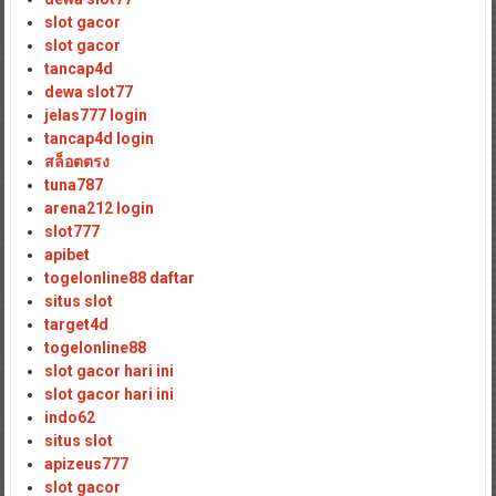
slot gacor
slot gacor
tancap4d
dewa slot77
jelas777 login
tancap4d login
สล็อตตรง
tuna787
arena212 login
slot777
apibet
togelonline88 daftar
situs slot
target4d
togelonline88
slot gacor hari ini
slot gacor hari ini
indo62
situs slot
apizeus777
slot gacor