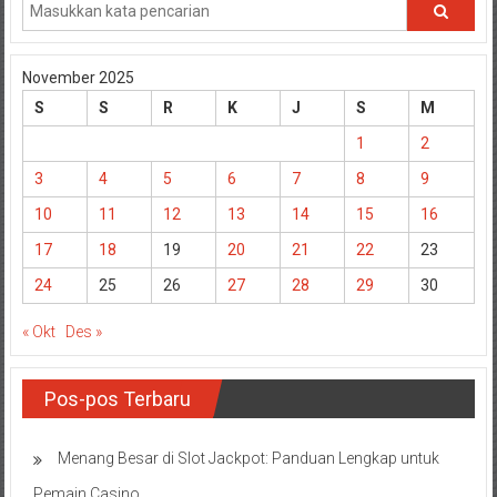
November 2025
S
S
R
K
J
S
M
1
2
3
4
5
6
7
8
9
10
11
12
13
14
15
16
17
18
19
20
21
22
23
24
25
26
27
28
29
30
« Okt
Des »
Pos-pos Terbaru
Menang Besar di Slot Jackpot: Panduan Lengkap untuk
Pemain Casino