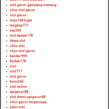
slot gacor gampang menang
situs slot gacor
slot gacor
unyu168 login
lengkap777
exa303
slot badak178
dewa slot
situs slot
situs slot gacor
bandar999
Badak178
slot
slot777
slot gacor
bumi365
slot online
apigacor88
slot demo apigacor88
situs gacor terpercaya
situs slot