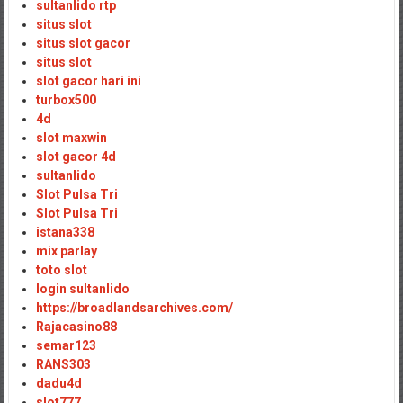
sultanlido rtp
situs slot
situs slot gacor
situs slot
slot gacor hari ini
turbox500
4d
slot maxwin
slot gacor 4d
sultanlido
Slot Pulsa Tri
Slot Pulsa Tri
istana338
mix parlay
toto slot
login sultanlido
https://broadlandsarchives.com/
Rajacasino88
semar123
RANS303
dadu4d
slot777