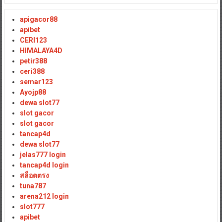
apigacor88
apibet
CERI123
HIMALAYA4D
petir388
ceri388
semar123
Ayojp88
dewa slot77
slot gacor
slot gacor
tancap4d
dewa slot77
jelas777 login
tancap4d login
สล็อตตรง
tuna787
arena212 login
slot777
apibet