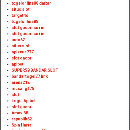
togelonline88 daftar
situs slot
target4d
togelonline88
slot gacor hari ini
slot gacor hari ini
indo62
situs slot
apizeus777
slot gacor
apibet
SUPER59 BANDAR SLOT
bandartogel77 link
arena212
musang178
slot
Login Apibet
slot gacor
Amavi68
republik62
Spin Harta