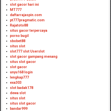
slot gacor hari ini
MT777
daftarrajaspin.com
pt777pragmatic.com
Rajatoto88
situs gacor terpercaya
porno bugil
sbobet88
situs slot
slot777 slot Userslot
slot gacor gampang menang
situs slot gacor
slot gacor
unyu168 login
lengkap777
exa303
slot badak178
dewa slot
situs slot
situs slot gacor
bandar999