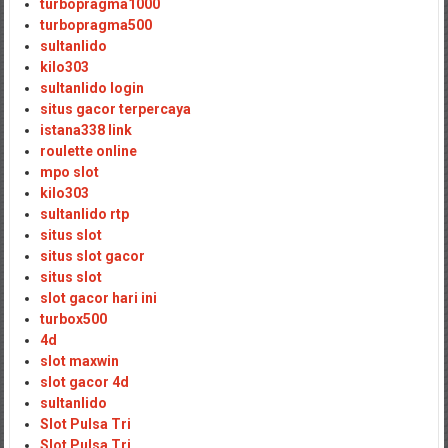
turbopragma1000
turbopragma500
sultanlido
kilo303
sultanlido login
situs gacor terpercaya
istana338 link
roulette online
mpo slot
kilo303
sultanlido rtp
situs slot
situs slot gacor
situs slot
slot gacor hari ini
turbox500
4d
slot maxwin
slot gacor 4d
sultanlido
Slot Pulsa Tri
Slot Pulsa Tri