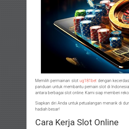
Memilih permainan slot
ug181bet
dengan kecerdas
panduan untuk membantu pemain slot di Indones
antara berbagai slot online. Kami siap memberi re
Siapkan diri Anda untuk petualangan menarik di d
hadiah besar!
Cara Kerja Slot Online