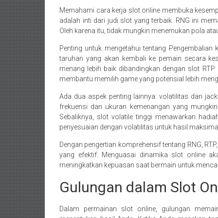
Memahami cara kerja slot online membuka kesemp
adalah inti dari judi slot yang terbaik. RNG ini m
Oleh karena itu, tidak mungkin menemukan pola atau
Penting untuk mengetahui tentang Pengembalian 
taruhan yang akan kembali ke pemain secara ke
menang lebih baik dibandingkan dengan slot RTP
membantu memilih game yang potensial lebih men
Ada dua aspek penting lainnya: volatilitas dan jac
frekuensi dan ukuran kemenangan yang mungkin. 
Sebaliknya, slot volatile tinggi menawarkan hadia
penyesuaian dengan volatilitas untuk hasil maksima
Dengan pengertian komprehensif tentang RNG, RTP, 
yang efektif. Menguasai dinamika slot online a
meningkatkan kepuasan saat bermain untuk menca
Gulungan dalam Slot On
Dalam permainan slot online, gulungan memai