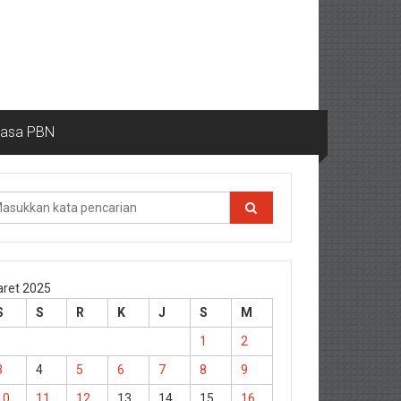
asa PBN
ret 2025
S
S
R
K
J
S
M
1
2
3
4
5
6
7
8
9
10
11
12
13
14
15
16