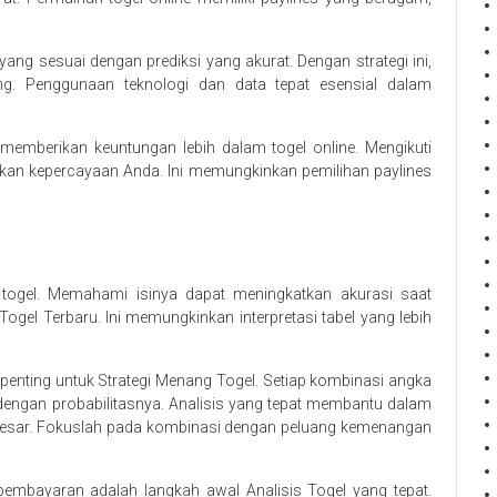
 yang sesuai dengan prediksi yang akurat. Dengan strategi ini,
. Penggunaan teknologi dan data tepat esensial dalam
memberikan keuntungan lebih dalam togel online. Mengikuti
atkan kepercayaan Anda. Ini memungkinkan pemilihan paylines
togel. Memahami isinya dapat meningkatkan akurasi saat
gel Terbaru. Ini memungkinkan interpretasi tabel yang lebih
nting untuk Strategi Menang Togel. Setiap kombinasi angka
engan probabilitasnya. Analisis yang tepat membantu dalam
besar. Fokuslah pada kombinasi dengan peluang kemenangan
embayaran adalah langkah awal Analisis Togel yang tepat.