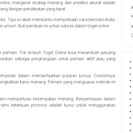
line, mengenal strategi menang dan prediksi akurat adalah
ang dengan pendekatan yang tepat.
raktis. Tips ini akan membantu memperbaiki cara bermain Anda.
 umum. Ikuti panduan ini untuk sukses dalam togel online.
ak pemain. Trik Ampuh Togel Online bisa menambah peluang
berikan sebagai penghargaan untuk pemain aktif atau yang
erhasilan dalam memanfaatkan putaran bonus. Contohnya,
eningkatkan kans menang. Pemain yang menguasai metode ini
lam memperluas kesempatan menang. Berpartisipasi dalam
ahami ketentuan promosi adalah kunci untuk menggunakan