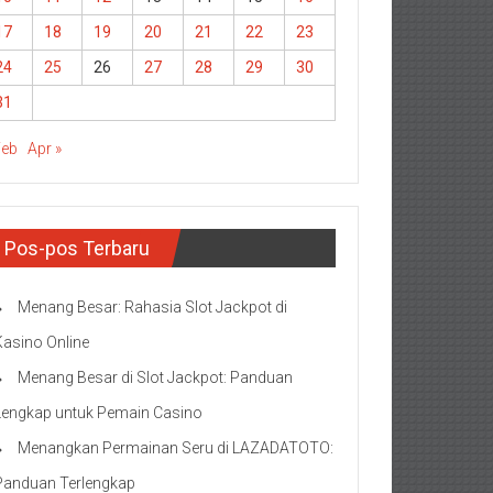
17
18
19
20
21
22
23
24
25
26
27
28
29
30
31
Feb
Apr »
Pos-pos Terbaru
Menang Besar: Rahasia Slot Jackpot di
Kasino Online
Menang Besar di Slot Jackpot: Panduan
Lengkap untuk Pemain Casino
Menangkan Permainan Seru di LAZADATOTO:
Panduan Terlengkap