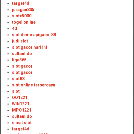
target4d
juragan805
slotx5000
togel online
4d
slot demo apigacor88
judi slot
slot gacor hari ini
sultanlido
liga365
slot gacor
slot gacor
slot88
slot online terpercaya
slot
QQ1221
WIN1221
MPO1221
sultanlido
cheat slot
target4d