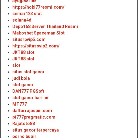
ayojp88 link
https://hoki77resmi.com/
semar123 slot
solana4d
Depo168 Server Thailand Resmi
Mabosbet Spaceman Slot
situsrpvip5.com
https://situssvip2.com/
JKT88 slot
JKT88 slot
slot
situs slot gacor
judi bola
slot gacor
DAN777 PGSoft
slot gacor hari ini
MT777
daftarrajaspin.com
pt777pragmatic.com
Rajatoto88
situs gacor terpercaya
porno bugil