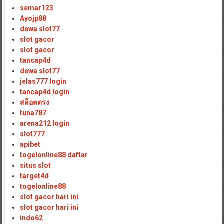
semar123
Ayojp88
dewa slot77
slot gacor
slot gacor
tancap4d
dewa slot77
jelas777 login
tancap4d login
สล็อตตรง
tuna787
arena212 login
slot777
apibet
togelonline88 daftar
situs slot
target4d
togelonline88
slot gacor hari ini
slot gacor hari ini
indo62