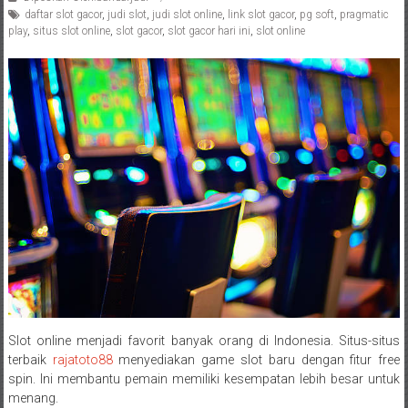
daftar slot gacor
,
judi slot
,
judi slot online
,
link slot gacor
,
pg soft
,
pragmatic
play
,
situs slot online
,
slot gacor
,
slot gacor hari ini
,
slot online
Slot online menjadi favorit banyak orang di Indonesia. Situs-situs
terbaik
rajatoto88
menyediakan game slot baru dengan fitur free
spin. Ini membantu pemain memiliki kesempatan lebih besar untuk
menang.