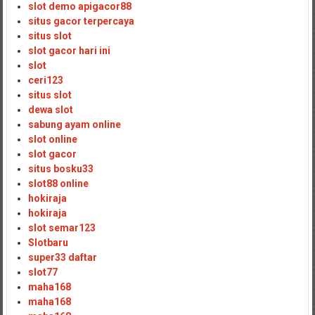
slot demo apigacor88
situs gacor terpercaya
situs slot
slot gacor hari ini
slot
ceri123
situs slot
dewa slot
sabung ayam online
slot online
slot gacor
situs bosku33
slot88 online
hokiraja
hokiraja
slot semar123
Slotbaru
super33 daftar
slot77
maha168
maha168