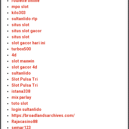
roulette online
mpo slot
kilo303
sultanlido rtp
situs slot
situs slot gacor
situs slot
slot gacor hari ini
turbox500
4d
slot maxwin
slot gacor 4d
sultanlido
Slot Pulsa Tri
Slot Pulsa Tri
istana338
mix parlay
toto slot
login sultanlido
https://broadlandsarchives.com/
Rajacasino88
semar123