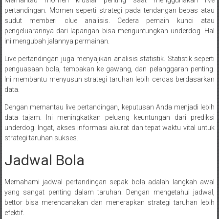
Memantau momen krusial penting saat menggunakan live
pertandingan. Momen seperti strategi pada tendangan bebas atau
sudut memberi clue analisis. Cedera pemain kunci atau
pengeluarannya dari lapangan bisa menguntungkan underdog. Hal
ini mengubah jalannya permainan.
Live pertandingan juga menyajikan analisis statistik. Statistik seperti
penguasaan bola, tembakan ke gawang, dan pelanggaran penting.
Ini membantu menyusun strategi taruhan lebih cerdas berdasarkan
data.
Dengan memantau live pertandingan, keputusan Anda menjadi lebih
data tajam. Ini meningkatkan peluang keuntungan dari prediksi
underdog. Ingat, akses informasi akurat dan tepat waktu vital untuk
strategi taruhan sukses.
Jadwal Bola
Memahami jadwal pertandingan sepak bola adalah langkah awal
yang sangat penting dalam taruhan. Dengan mengetahui jadwal,
bettor bisa merencanakan dan menerapkan strategi taruhan lebih
efektif.