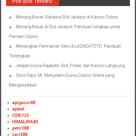
Pos-pos Terbaru
Menang Besar: Rahasia Slot Jackpot di Kasino Online
Menang Besar di Slot Jackpot: Panduan Lengkap untuk
Pemain Casino
Menangkan Permainan Seru di LAZADATOTO: Panduan
Terlengkap
Jelajahi Dunia Rajakete: Slot, Poker, dan Kasino Langsung
Situs Depo 5K: Menyelami Dunia Casino Online yang
Mengasyikkan
apigacor88
apibet
CERI123
HIMALAYA4D
petir388
ceri388