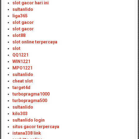
slot gacor hari ini
sultanlido
liga365
slot gacor
slot gacor
slot88
slot online terpercaya
slot
QQ1221
WIN1221
MPO1221
sultanlido
cheat slot
target4d
turbopragma1000
turbopragma500
sultanlido
kilo303
sultanlido login
situs gacor terpercaya
istana338 link