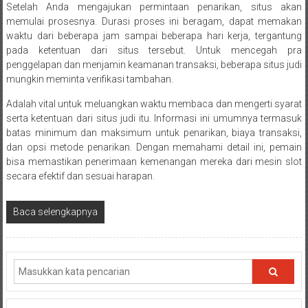
Setelah Anda mengajukan permintaan penarikan, situs akan
memulai prosesnya. Durasi proses ini beragam, dapat memakan
waktu dari beberapa jam sampai beberapa hari kerja, tergantung
pada ketentuan dari situs tersebut. Untuk mencegah pra
penggelapan dan menjamin keamanan transaksi, beberapa situs judi
mungkin meminta verifikasi tambahan.
Adalah vital untuk meluangkan waktu membaca dan mengerti syarat
serta ketentuan dari situs judi itu. Informasi ini umumnya termasuk
batas minimum dan maksimum untuk penarikan, biaya transaksi,
dan opsi metode penarikan. Dengan memahami detail ini, pemain
bisa memastikan penerimaan kemenangan mereka dari mesin slot
secara efektif dan sesuai harapan.
Baca selengkapnya