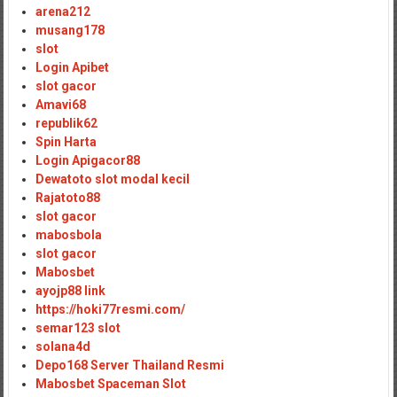
arena212
musang178
slot
Login Apibet
slot gacor
Amavi68
republik62
Spin Harta
Login Apigacor88
Dewatoto slot modal kecil
Rajatoto88
slot gacor
mabosbola
slot gacor
Mabosbet
ayojp88 link
https://hoki77resmi.com/
semar123 slot
solana4d
Depo168 Server Thailand Resmi
Mabosbet Spaceman Slot