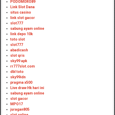
PODOMORO89
Link Slot Dana
situs casino
link slot gacor
slot777
sabung ayam online
link depo 10k
toto slot
slot777
abadicash
slot qris
sky99 apk
rr777slot.com
dbl toto
sky99idn
pragma x500
Live draw Hk hari ini
sabung ayam online
slot gacor
MPO17
juragan805
slot online