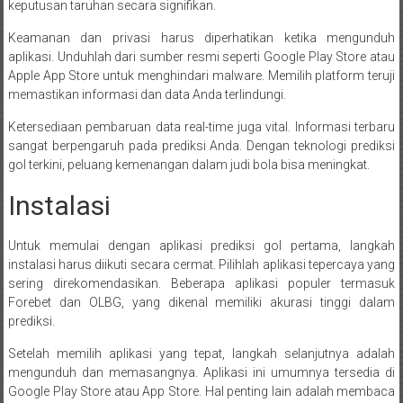
keputusan taruhan secara signifikan.
Keamanan dan privasi harus diperhatikan ketika mengunduh
aplikasi. Unduhlah dari sumber resmi seperti Google Play Store atau
Apple App Store untuk menghindari malware. Memilih platform teruji
memastikan informasi dan data Anda terlindungi.
Ketersediaan pembaruan data real-time juga vital. Informasi terbaru
sangat berpengaruh pada prediksi Anda. Dengan teknologi prediksi
gol terkini, peluang kemenangan dalam judi bola bisa meningkat.
Instalasi
Untuk memulai dengan aplikasi prediksi gol pertama, langkah
instalasi harus diikuti secara cermat. Pilihlah aplikasi tepercaya yang
sering direkomendasikan. Beberapa aplikasi populer termasuk
Forebet dan OLBG, yang dikenal memiliki akurasi tinggi dalam
prediksi.
Setelah memilih aplikasi yang tepat, langkah selanjutnya adalah
mengunduh dan memasangnya. Aplikasi ini umumnya tersedia di
Google Play Store atau App Store. Hal penting lain adalah membaca