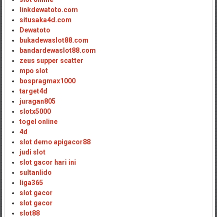
linkdewatoto.com
situsaka4d.com
Dewatoto
bukadewaslot88.com
bandardewaslot88.com
zeus supper scatter
mpo slot
bospragmax1000
target4d
juragan805
slotx5000
togel online
4d
slot demo apigacor88
judi slot
slot gacor hari ini
sultanlido
liga365
slot gacor
slot gacor
slot88