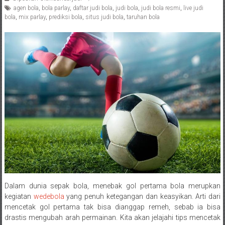
agen bola
,
bola parlay
,
daftar judi bola
,
judi bola
,
judi bola resmi
,
live judi
bola
,
mix parlay
,
prediksi bola
,
situs judi bola
,
taruhan bola
Dalam dunia sepak bola, menebak gol pertama bola merupkan
kegiatan
wedebola
yang penuh ketegangan dan keasyikan. Arti dari
mencetak gol pertama tak bisa dianggap remeh, sebab ia bisa
drastis mengubah arah permainan. Kita akan jelajahi tips mencetak