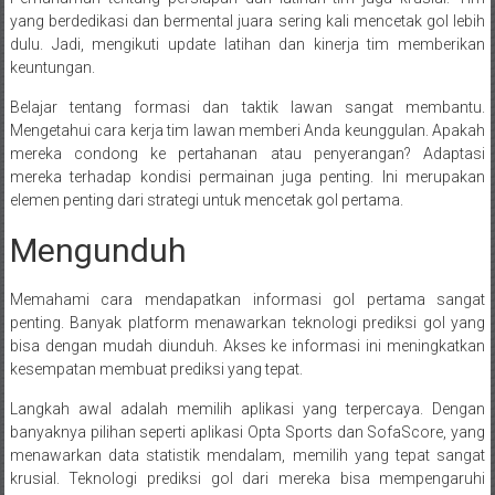
yang berdedikasi dan bermental juara sering kali mencetak gol lebih
dulu. Jadi, mengikuti update latihan dan kinerja tim memberikan
keuntungan.
Belajar tentang formasi dan taktik lawan sangat membantu.
Mengetahui cara kerja tim lawan memberi Anda keunggulan. Apakah
mereka condong ke pertahanan atau penyerangan? Adaptasi
mereka terhadap kondisi permainan juga penting. Ini merupakan
elemen penting dari strategi untuk mencetak gol pertama.
Mengunduh
Memahami cara mendapatkan informasi gol pertama sangat
penting. Banyak platform menawarkan teknologi prediksi gol yang
bisa dengan mudah diunduh. Akses ke informasi ini meningkatkan
kesempatan membuat prediksi yang tepat.
Langkah awal adalah memilih aplikasi yang terpercaya. Dengan
banyaknya pilihan seperti aplikasi Opta Sports dan SofaScore, yang
menawarkan data statistik mendalam, memilih yang tepat sangat
krusial. Teknologi prediksi gol dari mereka bisa mempengaruhi