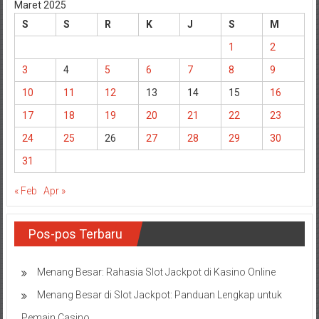
Maret 2025
S
S
R
K
J
S
M
1
2
3
4
5
6
7
8
9
10
11
12
13
14
15
16
17
18
19
20
21
22
23
24
25
26
27
28
29
30
31
« Feb
Apr »
Pos-pos Terbaru
Menang Besar: Rahasia Slot Jackpot di Kasino Online
Menang Besar di Slot Jackpot: Panduan Lengkap untuk
Pemain Casino