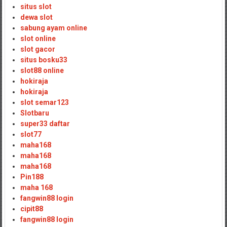
situs slot
dewa slot
sabung ayam online
slot online
slot gacor
situs bosku33
slot88 online
hokiraja
hokiraja
slot semar123
Slotbaru
super33 daftar
slot77
maha168
maha168
maha168
Pin188
maha 168
fangwin88 login
cipit88
fangwin88 login