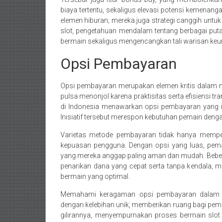
biaya tertentu, sekaligus elevasi potensi kemenan
elemen hiburan; mereka juga strategi canggih untu
slot, pengetahuan mendalam tentang berbagai pu
bermain sekaligus mengencangkan tali warisan keu
Opsi Pembayaran
Opsi pembayaran merupakan elemen kritis dalam nav
pulsa menonjol karena praktisitas serta efisiensi t
di Indonesia menawarkan opsi pembayaran yang ink
Inisiatif tersebut merespon kebutuhan pemain den
Varietas metode pembayaran tidak hanya memper
kepuasan pengguna. Dengan opsi yang luas, pema
yang mereka anggap paling aman dan mudah. Bebe
penarikan dana yang cepat serta tanpa kendala
bermain yang optimal.
Memahami keragaman opsi pembayaran dalam jud
dengan kelebihan unik, memberikan ruang bagi pemai
gilirannya, menyempurnakan proses bermain slot 