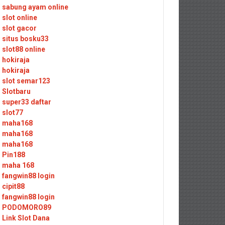
sabung ayam online
slot online
slot gacor
situs bosku33
slot88 online
hokiraja
hokiraja
slot semar123
Slotbaru
super33 daftar
slot77
maha168
maha168
maha168
Pin188
maha 168
fangwin88 login
cipit88
fangwin88 login
PODOMORO89
Link Slot Dana