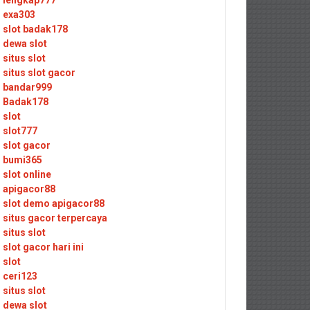
lengkap777
exa303
slot badak178
dewa slot
situs slot
situs slot gacor
bandar999
Badak178
slot
slot777
slot gacor
bumi365
slot online
apigacor88
slot demo apigacor88
situs gacor terpercaya
situs slot
slot gacor hari ini
slot
ceri123
situs slot
dewa slot