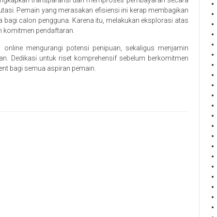
ungkapkan transparansi dan memproses pembayaran secara
eputasi. Pemain yang merasakan efisiensi ini kerap membagikan
ga bagi calon pengguna. Karena itu, melakukan eksplorasi atas
m komitmen pendaftaran.
 online mengurangi potensi penipuan, sekaligus menjamin
. Dedikasi untuk riset komprehensif sebelum berkomitmen
dent bagi semua aspiran pemain.