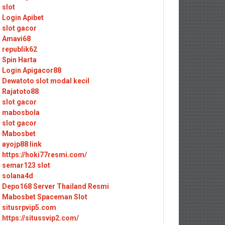
slot
Login Apibet
slot gacor
Amavi68
republik62
Spin Harta
Login Apigacor88
Dewatoto slot modal kecil
Rajatoto88
slot gacor
mabosbola
slot gacor
Mabosbet
ayojp88 link
https://hoki77resmi.com/
semar123 slot
solana4d
Depo168 Server Thailand Resmi
Mabosbet Spaceman Slot
situsrpvip5.com
https://situssvip2.com/