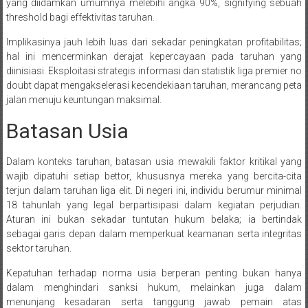
yang diidamkan umumnya melebihi angka 90%, signifying sebuah
threshold bagi effektivitas taruhan.
Implikasinya jauh lebih luas dari sekadar peningkatan profitabilitas;
hal ini mencerminkan derajat kepercayaan pada taruhan yang
diinisiasi. Eksploitasi strategis informasi dan statistik liga premier no
doubt dapat mengakselerasi kecendekiaan taruhan, merancang peta
jalan menuju keuntungan maksimal.
Batasan Usia
Dalam konteks taruhan, batasan usia mewakili faktor kritikal yang
wajib dipatuhi setiap bettor, khususnya mereka yang bercita-cita
terjun dalam taruhan liga elit. Di negeri ini, individu berumur minimal
18 tahunlah yang legal berpartisipasi dalam kegiatan perjudian.
Aturan ini bukan sekadar tuntutan hukum belaka; ia bertindak
sebagai garis depan dalam memperkuat keamanan serta integritas
sektor taruhan.
Kepatuhan terhadap norma usia berperan penting bukan hanya
dalam menghindari sanksi hukum, melainkan juga dalam
menunjang kesadaran serta tanggung jawab pemain atas