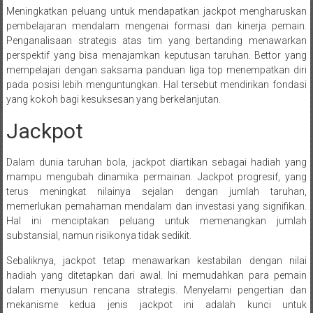
Meningkatkan peluang untuk mendapatkan jackpot mengharuskan
pembelajaran mendalam mengenai formasi dan kinerja pemain.
Penganalisaan strategis atas tim yang bertanding menawarkan
perspektif yang bisa menajamkan keputusan taruhan. Bettor yang
mempelajari dengan saksama panduan liga top menempatkan diri
pada posisi lebih menguntungkan. Hal tersebut mendirikan fondasi
yang kokoh bagi kesuksesan yang berkelanjutan.
Jackpot
Dalam dunia taruhan bola, jackpot diartikan sebagai hadiah yang
mampu mengubah dinamika permainan. Jackpot progresif, yang
terus meningkat nilainya sejalan dengan jumlah taruhan,
memerlukan pemahaman mendalam dan investasi yang signifikan.
Hal ini menciptakan peluang untuk memenangkan jumlah
substansial, namun risikonya tidak sedikit.
Sebaliknya, jackpot tetap menawarkan kestabilan dengan nilai
hadiah yang ditetapkan dari awal. Ini memudahkan para pemain
dalam menyusun rencana strategis. Menyelami pengertian dan
mekanisme kedua jenis jackpot ini adalah kunci untuk