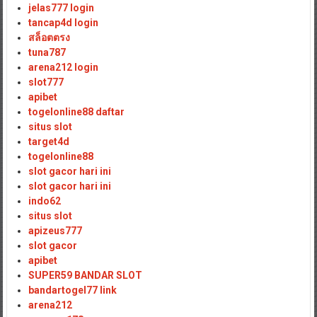
jelas777 login
tancap4d login
สล็อตตรง
tuna787
arena212 login
slot777
apibet
togelonline88 daftar
situs slot
target4d
togelonline88
slot gacor hari ini
slot gacor hari ini
indo62
situs slot
apizeus777
slot gacor
apibet
SUPER59 BANDAR SLOT
bandartogel77 link
arena212