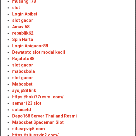
musang178
slot
Login Apibet
slot gacor
Amavi68
republik62
Spin Harta
Login Apigacor88
Dewatoto slot modal kecil
Rajatoto88
slot gacor
mabosbola
slot gacor
Mabosbet
ayojp88 link
https://hoki77resmi.com/
semar123 slot
solana4d
Depo168 Server Thailand Resmi
Mabosbet Spaceman Slot
situsrpvip5.com
https://situssvip2.com/