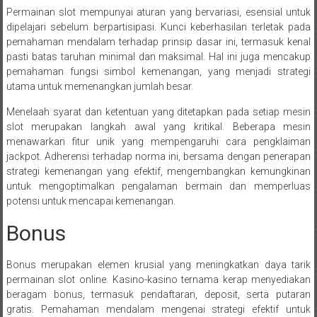
Permainan slot mempunyai aturan yang bervariasi, esensial untuk
dipelajari sebelum berpartisipasi. Kunci keberhasilan terletak pada
pemahaman mendalam terhadap prinsip dasar ini, termasuk kenal
pasti batas taruhan minimal dan maksimal. Hal ini juga mencakup
pemahaman fungsi simbol kemenangan, yang menjadi strategi
utama untuk memenangkan jumlah besar.
Menelaah syarat dan ketentuan yang ditetapkan pada setiap mesin
slot merupakan langkah awal yang kritikal. Beberapa mesin
menawarkan fitur unik yang mempengaruhi cara pengklaiman
jackpot. Adherensi terhadap norma ini, bersama dengan penerapan
strategi kemenangan yang efektif, mengembangkan kemungkinan
untuk mengoptimalkan pengalaman bermain dan memperluas
potensi untuk mencapai kemenangan.
Bonus
Bonus merupakan elemen krusial yang meningkatkan daya tarik
permainan slot online. Kasino-kasino ternama kerap menyediakan
beragam bonus, termasuk pendaftaran, deposit, serta putaran
gratis. Pemahaman mendalam mengenai strategi efektif untuk