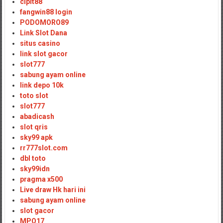
cipit88
fangwin88 login
PODOMORO89
Link Slot Dana
situs casino
link slot gacor
slot777
sabung ayam online
link depo 10k
toto slot
slot777
abadicash
slot qris
sky99 apk
rr777slot.com
dbl toto
sky99idn
pragma x500
Live draw Hk hari ini
sabung ayam online
slot gacor
MPO17