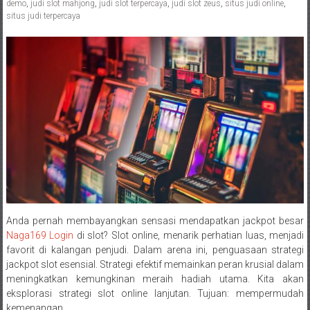
demo
,
judi slot mahjong
,
judi slot terpercaya
,
judi slot zeus
,
situs judi online
,
situs judi terpercaya
Anda pernah membayangkan sensasi mendapatkan jackpot besar
Naga169 Login
di slot? Slot online, menarik perhatian luas, menjadi
favorit di kalangan penjudi. Dalam arena ini, penguasaan strategi
jackpot slot esensial. Strategi efektif memainkan peran krusial dalam
meningkatkan kemungkinan meraih hadiah utama. Kita akan
eksplorasi strategi slot online lanjutan. Tujuan: mempermudah
kemenangan.